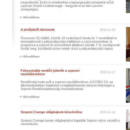
megvalósítói. Ezért is emelkedhet a legrangosabb ünnepeink közé
Lackner Kristóf születésnapja - hangzott el az idei Lackner
ünnepségen.
A jövőjükről döntenek
2015-11-18
Összesen 31 kiállító, köztük 18 szakképző iskola és 7 munkáltató is
bemutatkozott a pályaválasztási kiállításon a Liszt-központban. A
programra a soproni és környékbeli általános iskolák 7–8. osztályosait
hívták meg, körülbelül ezren vettek részt a pályaválasztási napon.
Fokozottabb rendőri jelenlét a soproni
2015-11-17
vasútállomáson
Rendőrségi iroda nyílt a soproni vasútállomáson. A GYSEV Zrt. az
állomásépületben kialakított szolgáltatóházban biztosít helyiséget a
Soproni Rendőrkapitányság munkatársainak.
Szepesi Csenge világbajnok köszöntése
2015-11-12
Szepesi Csenge karate világbajnokot fogadták Sopron város vezetői a
városházán.