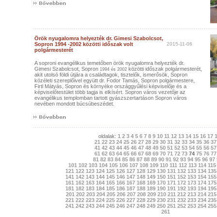
Örök nyugalomra helyezték dr. Gimesi Szabolcsot,
Sopron 1994 -2002 közötti időszak volt
2015-11-06
polgármesterét
A soproni evangélikus temetőben örök nyugalomra helyezték dr.
Gimesi Szabolcsot, Sopron
közötti időszak polgármesterét,
1994 és 2002
akit utolsó földi útjára a családtagok, tisztelők, ismerősök, Sopron
közéleti szereplőivel együtt dr. Fodor Tamás, Sopron polgármestere,
Firtl Mátyás, Sopron és környéke országgyűlési képviselője és a
képviselőtestület több tagja is elkísért. Sopron város vezetője az
evangélikus templomban tartott gyászszertartáson Sopron város
nevében mondott búcsúbeszédet.
oldalak:
1
2
3
4
5
6
7
8
9
10
11
12
13
14
15
16
17
21
22
23
24
25
26
27
28
29
30
31
32
33
34
35
36
37
41
42
43
44
45
46
47
48
49
50
51
52
53
54
55
56
57
61
62
63
64
65
66
67
68
69
70
71
72
73
74
75
76
77
81
82
83
84
85
86
87
88
89
90
91
92
93
94
95
96
97
101
102
103
104
105
106
107
108
109
110
111
112
113
114
115
121
122
123
124
125
126
127
128
129
130
131
132
133
134
135
141
142
143
144
145
146
147
148
149
150
151
152
153
154
155
161
162
163
164
165
166
167
168
169
170
171
172
173
174
175
181
182
183
184
185
186
187
188
189
190
191
192
193
194
195
201
202
203
204
205
206
207
208
209
210
211
212
213
214
215
221
222
223
224
225
226
227
228
229
230
231
232
233
234
235
241
242
243
244
245
246
247
248
249
250
251
252
253
254
255
261