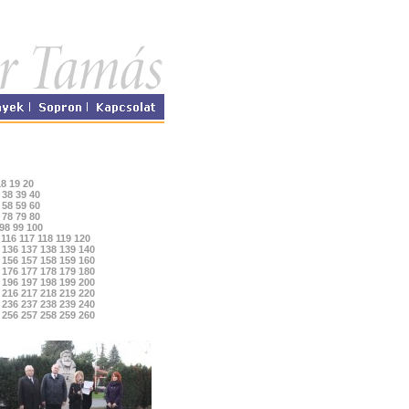
18
19
20
38
39
40
58
59
60
78
79
80
98
99
100
116
117
118
119
120
136
137
138
139
140
156
157
158
159
160
176
177
178
179
180
196
197
198
199
200
216
217
218
219
220
236
237
238
239
240
256
257
258
259
260