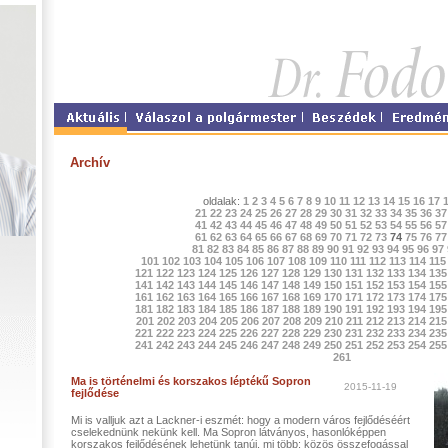
Archív
oldalak:
1
2
3
4
5
6
7
8
9
10
11
12
13
14
15
16
17
21
22
23
24
25
26
27
28
29
30
31
32
33
34
35
36
37
41
42
43
44
45
46
47
48
49
50
51
52
53
54
55
56
57
61
62
63
64
65
66
67
68
69
70
71
72
73
74
75
76
77
81
82
83
84
85
86
87
88
89
90
91
92
93
94
95
96
97
101
102
103
104
105
106
107
108
109
110
111
112
113
114
115
121
122
123
124
125
126
127
128
129
130
131
132
133
134
135
141
142
143
144
145
146
147
148
149
150
151
152
153
154
155
161
162
163
164
165
166
167
168
169
170
171
172
173
174
175
181
182
183
184
185
186
187
188
189
190
191
192
193
194
195
201
202
203
204
205
206
207
208
209
210
211
212
213
214
215
221
222
223
224
225
226
227
228
229
230
231
232
233
234
235
241
242
243
244
245
246
247
248
249
250
251
252
253
254
255
261
Ma is történelmi és korszakos léptékű Sopron
2015-11-19
fejlődése
Mi is valljuk azt a Lackner-i eszmét: hogy a modern város fejlődéséért
cselekednünk nekünk kell. Ma Sopron látványos, hasonlóképpen
korszakos fejlődésének lehetünk tanúi, mi több: közös összefogással