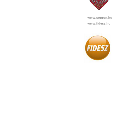
www.sopron.hu
www.fidesz.hu