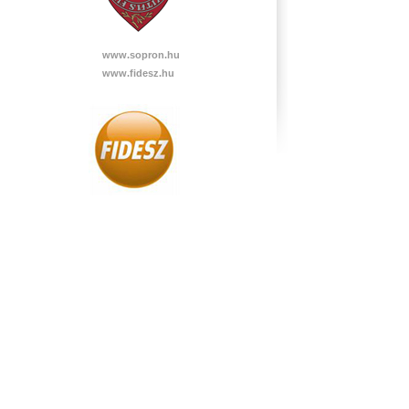
www.sopron.hu
www.fidesz.hu