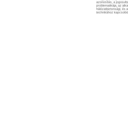
azonosítás, a jogosult
problematikája, az alka
hálózatbiztonsági, és 
technikához kapcsolód