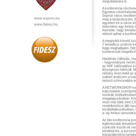
megvitatására is.
A konferencia résztve
Egyetem rektorhelyett
Sopron város nevében 
www.sopron.hu
meg a tanácskozást. S
egyetem és a város köz
www.fidesz.hu
intézmény egy fontos 
Kiemelte: nagy lehető
otthont adhat a konfer
A megnyitót követő sz
7 tematikus szekció ke
fogja meghallgatni. Hét
konferenciát megelőző 
Hatalmas változás, hog
- hagyományos nevén a
az NIIF hálózatához ka
lényegesen kibővült. M
néhány éven belül az ig
sulinet rendszert a kut
tartozó színvonalára e
A NETWORKSHOP konfer
kapcsolatok szempontjáb
munkák értékelésében, 
megalapozásában. A ha
most már több mint 2,5
rendelkezésre álló nyu
továbbfejlesztésében, 
is oly fontos nemzetkö
Az idei konferencia pr
legfontosabb témakörei
szekciók között ott va
kérdésköre, a korszerű
közgyűjteményi tartalo