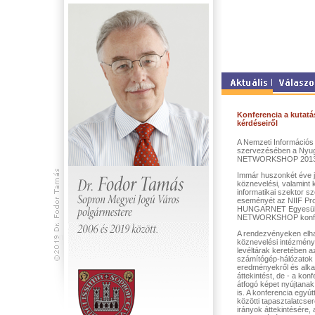
Konferencia a kutatás
kérdéseiről
A Nemzeti Információs I
szervezésében a Nyug
NETWORKSHOP 2013 or
Immár huszonkét éve je
köznevelési, valamint 
informatikai szektor s
eseményét az NIIF Pro
HUNGARNET Egyesület 
NETWORKSHOP konfe
A rendezvényeken elhan
köznevelési intézmén
levéltárak keretében az
számítógép-hálózatok é
eredményekről és alkal
áttekintést, de - a kon
átfogó képet nyújtanak
is. A konferencia egyút
közötti tapasztalatcser
irányok áttekintésére, 